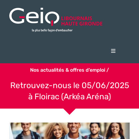
Passer
au
contenu
Navigation
à
Accueil
bascule
Nos actualités & offres d’emploi /
Le Geiq
Retrouvez-nous le 05/06/2025
Candidats
à Floirac (Arkéa Aréna)
Entreprises
Actualités & offres d’emploi
FSE + 2023 Opération PAPRIQA
Nous contacter