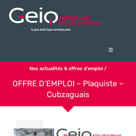
Passer
au
contenu
Navigation
à
Accueil
bascule
Nos actualités & offres d’emploi /
Le Geiq
OFFRE D’EMPLOI – Plaquiste –
Candidats
Cubzaguais
Entreprises
Actualités & offres d’emploi
FSE + 2023 Opération PAPRIQA
Nous contacter