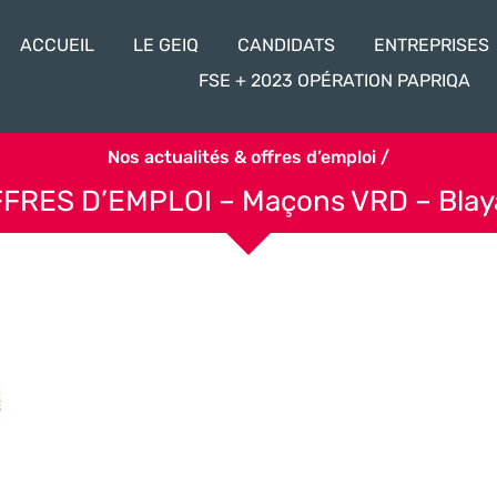
ACCUEIL
LE GEIQ
CANDIDATS
ENTREPRISES
FSE + 2023 OPÉRATION PAPRIQA
Nos actualités & offres d’emploi /
FRES D’EMPLOI – Maçons VRD – Blay