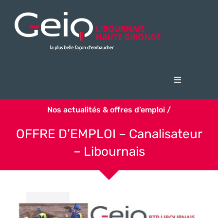
Passer
au
contenu
Navigation
à
Accueil
bascule
Nos actualités & offres d’emploi /
Le Geiq
OFFRE D’EMPLOI – Canalisateur
Candidats
– Libournais
Entreprises
Actualités & offres d’emploi
FSE + 2023 Opération PAPRIQA
Nous contacter