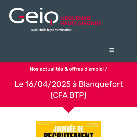
Passer
au
contenu
Navigation
à
Accueil
bascule
Nos actualités & offres d’emploi /
Le Geiq
Le 16/04/2025 à Blanquefort
Candidats
(CFA BTP)
Entreprises
Actualités & offres d’emploi
FSE + 2023 Opération PAPRIQA
Nous contacter