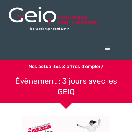
Passer
au
contenu
Navigation
à
Accueil
bascule
Nos actualités & offres d’emploi /
Le Geiq
Évènement : 3 jours avec les
Candidats
GEIQ
Entreprises
Actualités & offres d’emploi
FSE + 2023 Opération PAPRIQA
Nous contacter